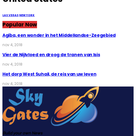
LAS VEGAS
NEW YORK
Popular Now
Agiba, een wonder in het Middellandse-Zeegebied
nov 4, 2018
Vier de Nijlvloed en droog de tranen van Isis
nov 4, 2018
Het dorp West Suhail, de reis van uw leven
nov 4, 2018
Build your own News